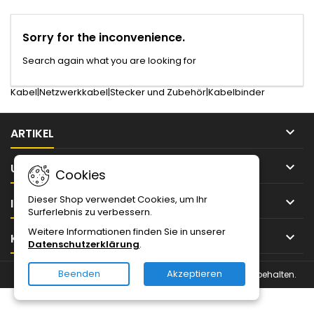
Sorry for the inconvenience.
Search again what you are looking for
Kabel|Netzwerkkabel|Stecker und Zubehör|Kabelbinder

ARTIKEL

UNTERNEHMEN
Cookies
Dieser Shop verwendet Cookies, um Ihr

IHR KONTO
Surferlebnis zu verbessern.
Weitere Informationen finden Sie in unserer

KONTAKT
Datenschutzerklärung
.
Beenden
Akzeptieren
© Urheberrecht 2026 Magnin Solutions IT. Alle Rechte vorbehalten.