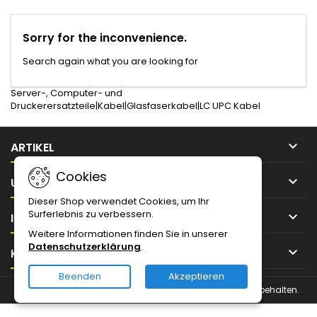
Sorry for the inconvenience.
Search again what you are looking for
Server-, Computer- und
Druckerersatzteile|Kabel|Glasfaserkabel|LC UPC Kabel

ARTIKEL
Cookies

UNTERNEHMEN
Dieser Shop verwendet Cookies, um Ihr
Surferlebnis zu verbessern.

IHR KONTO
Weitere Informationen finden Sie in unserer
Datenschutzerklärung
.

KONTAKT
Beenden
Akzeptieren
© Urheberrecht 2026 Magnin Solutions IT. Alle Rechte vorbehalten.