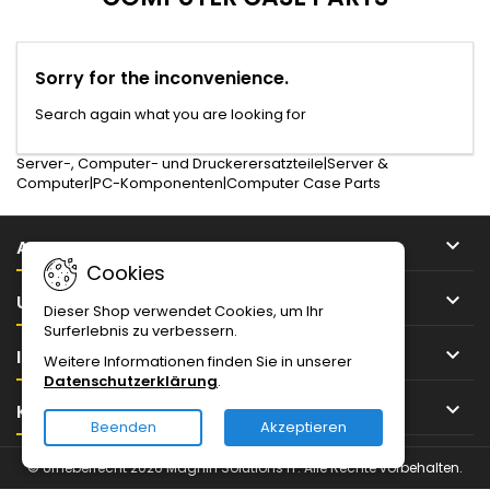
Sorry for the inconvenience.
Search again what you are looking for
Server-, Computer- und Druckerersatzteile|Server &
Computer|PC-Komponenten|Computer Case Parts

ARTIKEL
Cookies

UNTERNEHMEN
Dieser Shop verwendet Cookies, um Ihr
Surferlebnis zu verbessern.

IHR KONTO
Weitere Informationen finden Sie in unserer
Datenschutzerklärung
.

KONTAKT
Beenden
Akzeptieren
© Urheberrecht 2026 Magnin Solutions IT. Alle Rechte vorbehalten.