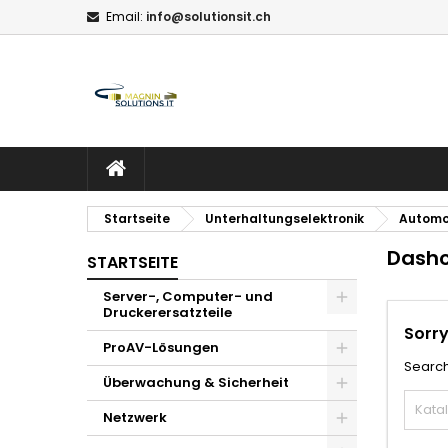
Email:
info@solutionsit.ch
M
(
W
A
add_circle_outline
((
Si
Na
zu
STARTSEITE
Startseite
Unterhaltungselektronik
Automo
Dash
STARTSEITE
Server-, Computer- und
Druckerersatzteile
Sorry
ProAV-Lösungen
Search
Überwachung & Sicherheit
Netzwerk