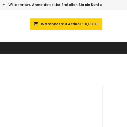

h
Willkommen,
Anmelden
oder
Erstellen Sie ein Konto
×
×
×
×
e
Warenkorb
0
Artikel -
0,0 CHF
gen
)
n
n