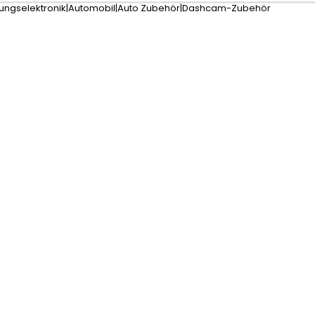
tungselektronik|Automobil|Auto Zubehör|Dashcam-Zubehör