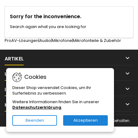
Sorry for the inconvenience.
Search again what you are looking for
ProAV-Lösungen|Audio|Mikrofone|Mikrofonteile & Zubehör

ARTIKEL

UNTERNEHMEN
Cookies
Dieser Shop verwendet Cookies, um Ihr

IHR KONTO
Surferlebnis zu verbessern.
Weitere Informationen finden Sie in unserer

KONTAKT
Datenschutzerklärung
.
Beenden
Akzeptieren
© Urheberrecht 2026 Magnin Solutions IT. Alle Rechte vorbehalten.