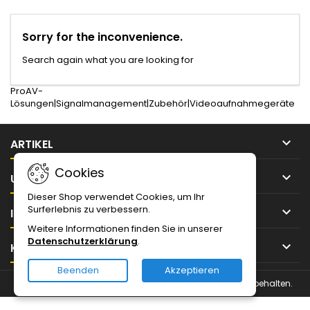
Sorry for the inconvenience.
Search again what you are looking for
ProAV-
Lösungen|Signalmanagement|Zubehör|Videoaufnahmegeräte

ARTIKEL
Cookies

UNTERNEHMEN
Dieser Shop verwendet Cookies, um Ihr
Surferlebnis zu verbessern.

IHR KONTO
Weitere Informationen finden Sie in unserer
Datenschutzerklärung
.

KONTAKT
Beenden
Akzeptieren
© Urheberrecht 2026 Magnin Solutions IT. Alle Rechte vorbehalten.