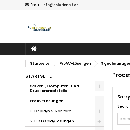
Email:
info@solutionsit.ch
M
(
W
A
add_circle_outline
((
Si
Na
zu
STARTSEITE
Startseite
ProAV-Lösungen
Signalmanage
Proce
STARTSEITE
Server-, Computer- und
Druckerersatzteile
Sorry
ProAV-Lösungen
Search
Displays & Monitore
LED Display Lösungen