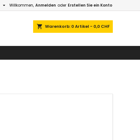

h
Willkommen,
Anmelden
oder
Erstellen Sie ein Konto
×
×
×
×
e
Warenkorb
0
Artikel -
0,0 CHF
gen
)
n
n