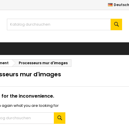
Deutsc
y wishlists
(modalTitle))
unschliste erstellen
nmelden
Such
Create new list
confirmMessage))
e müssen angemeldet sein, um Artikel Ihrer Wunschliste hinzufü
me der Wunschliste
 können.
((cancelText))
((modalDeleteText)
Abbrechen
Anmelde
ment
Processeurs mur d'images
Abbrechen
Wunschliste erstelle
sseurs mur d'images
 for the inconvenience.
 again what you are looking for
Suche