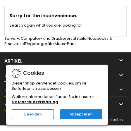
Sorry for the inconvenience.
Search again what you are looking for
Server-, Computer- und Druckerersatzteile|Notebooks &
Ersatzteile|Eingabegeräte|Maus-Pads

ARTIKEL
Cookies

UNTERNEHMEN
Dieser Shop verwendet Cookies, um Ihr
Surferlebnis zu verbessern.

IHR KONTO
Weitere Informationen finden Sie in unserer
Datenschutzerklärung
.

KONTAKT
Beenden
Akzeptieren
© Urheberrecht 2026 Magnin Solutions IT. Alle Rechte vorbehalten.