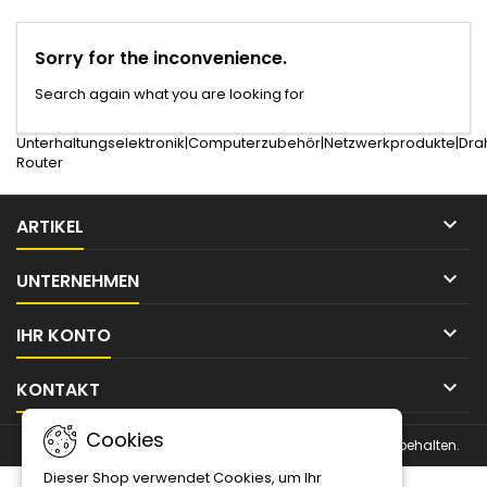
Sorry for the inconvenience.
Search again what you are looking for
Unterhaltungselektronik|Computerzubehör|Netzwerkprodukte|Dra
Router

ARTIKEL

UNTERNEHMEN

IHR KONTO

KONTAKT
Cookies
© Urheberrecht 2026 Magnin Solutions IT. Alle Rechte vorbehalten.
Dieser Shop verwendet Cookies, um Ihr